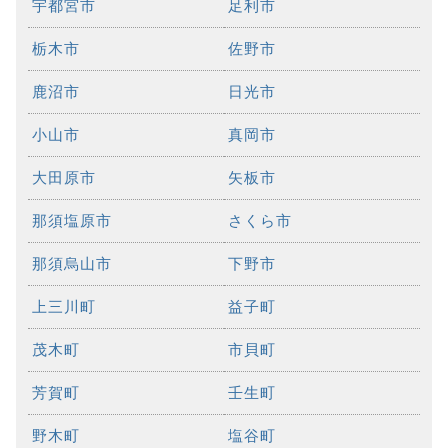
宇都宮市
足利市
栃木市
佐野市
鹿沼市
日光市
小山市
真岡市
大田原市
矢板市
那須塩原市
さくら市
那須烏山市
下野市
上三川町
益子町
茂木町
市貝町
芳賀町
壬生町
野木町
塩谷町