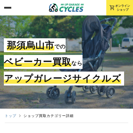
shopping_cart
オンライン
ショップ
那須烏山市
での
ベビーカー買取
なら
アップガレージサイクルズ
トップ
ショップ買取カテゴリー詳細