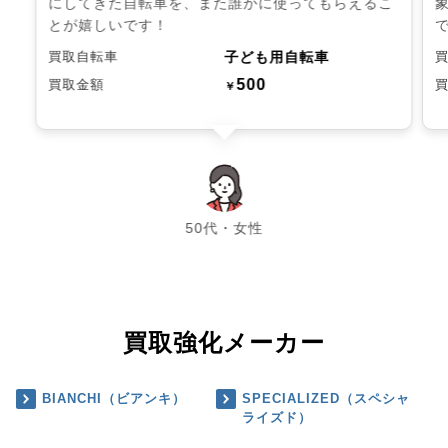
にしてきた自転車を、また誰かに使ってもらえるこ
とが嬉しいです！
子ども用自転車
買取自転車
500
買取金額
￥
chevron_left
chevron_right
50代・女性
買取強化メーカー
BIANCHI（ビアンキ）
SPECIALIZED（スペシャ
ライズド）