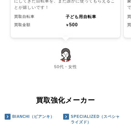
にしてきた自転車を、また誰かに使ってもらえるこ
とが嬉しいです！
子ども用自転車
買取自転車
500
買取金額
￥
chevron_left
chevron_right
50代・女性
買取強化メーカー
BIANCHI（ビアンキ）
SPECIALIZED（スペシャ
ライズド）