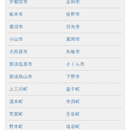
宇都宮市
足利市
栃木市
佐野市
鹿沼市
日光市
小山市
真岡市
大田原市
矢板市
那須塩原市
さくら市
那須烏山市
下野市
上三川町
益子町
茂木町
市貝町
芳賀町
壬生町
野木町
塩谷町