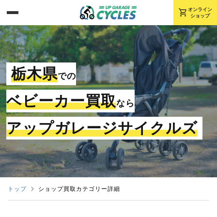
shopping_cart
オンライン
ショップ
栃木県
での
ベビーカー買取
なら
アップガレージサイクルズ
トップ
ショップ買取カテゴリー詳細