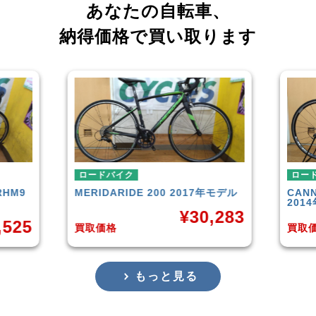
あなたの自転車、
納得価格で買い取ります
ロードバイク
ロー
RHM9
MERIDA
RIDE 200 2017年モデル
CAN
201
¥
30,283
,525
買取価格
買取
もっと見る