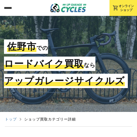
shopping_cart
オンライン
ショップ
佐野市
での
ロードバイク買取
なら
アップガレージサイクルズ
トップ
ショップ買取カテゴリー詳細