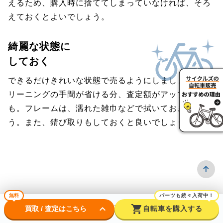
えるため、購入時に捨ててしまっていなければ、そろ
えておくとよいでしょう。
綺麗な状態に
しておく
できるだけきれいな状態で売るようにしましょう。ク
リーニングの手間が省ける分、査定額がアップするか
も。フレームは、濡れた雑巾などで拭いておきましょ
う。また、錆び取りもしておくと良いでしょう。
無料
パーツも続々入荷中！
よくある質問
keyboard_arrow_down
shopping_cart
買取 / 査定はこちら
自転車を購入する