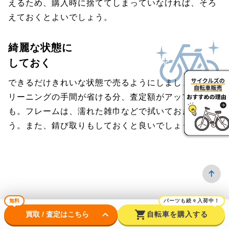
えるため、購入時に捨ててしまっていなければ、そろ
えておくとよいでしょう。
綺麗な状態に
しておく
できるだけきれいな状態で売るようにしましょう。ク
リーニングの手間が省ける分、査定額がアップするか
も。フレームは、濡れた雑巾などで拭いておきましょ
う。また、錆び取りもしておくと良いでしょう。
無料
パーツも続々入荷中！
よくある質問
keyboard_arrow_down
shopping_cart
買取 / 査定はこちら
自転車を購入する