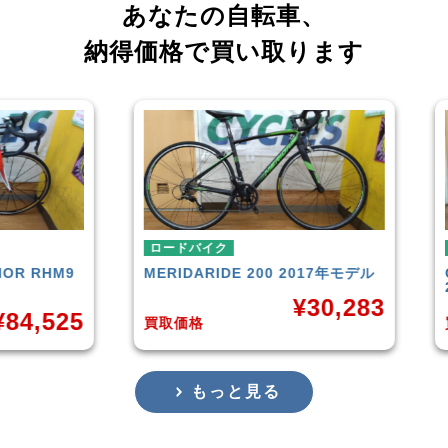
あなたの自転車、
納得価格で買い取ります
ロードバイク
ロー
RHM9
MERIDA
RIDE 200 2017年モデル
CAN
201
¥
30,283
,525
買取価格
買取
もっと見る