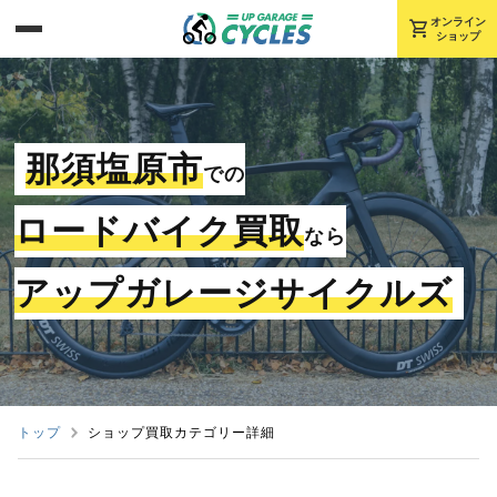
shopping_cart
オンライン
ショップ
那須塩原市
での
ロードバイク買取
なら
アップガレージサイクルズ
トップ
ショップ買取カテゴリー詳細