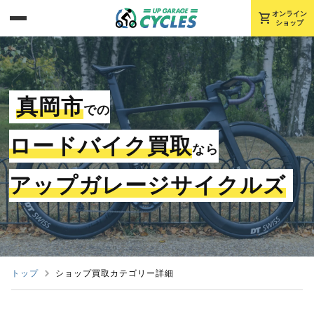
shopping_cart
オンライン
ショップ
真岡市
での
ロードバイク買取
なら
アップガレージサイクルズ
トップ
ショップ買取カテゴリー詳細