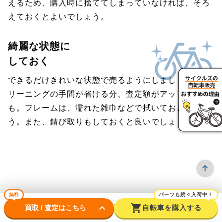
えるため、購入時に捨ててしまっていなければ、そろ
えておくとよいでしょう。
綺麗な状態に
しておく
できるだけきれいな状態で売るようにしましょう。ク
リーニングの手間が省ける分、査定額がアップするか
も。フレームは、濡れた雑巾などで拭いておきましょ
う。また、錆び取りもしておくと良いでしょう。
無料
パーツも続々入荷中！
よくある質問
keyboard_arrow_down
shopping_cart
買取 / 査定はこちら
自転車を購入する