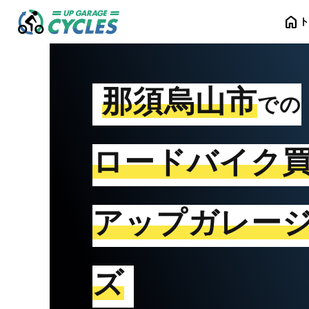
home
那須烏山市
での
ロードバイク
アップガレー
ズ