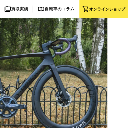
folder_copy
import_contacts
shopping_cart
買取実績
自転車のコラム
オンライン
ショップ