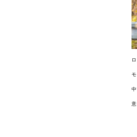
ロ
モ
中
意