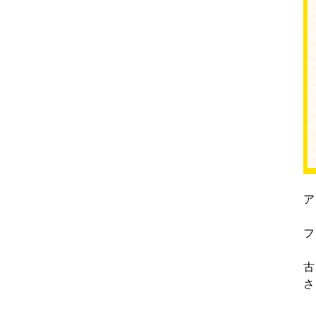
ア
フ
古
さ