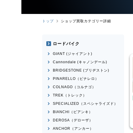
トップ
ショップ買取カテゴリー詳細
ロードバイク
GIANT (ジャイアント)
Cannondale (キャノンデール)
BRIDGESTONE (ブリヂストン)
PINARELLO（ピナレロ）
COLNAGO（コルナゴ）
TREK（トレック）
イク
ロードバイク
SPECIALIZED（スペシャライズド）
MEXICO
BRIDGESTONE
ANCHOR
RHM9 2011年頃モデル
BIANCHI（ビアンキ）
¥
14,570
¥
84,525
買取価格
DEROSA（デローザ）
ANCHOR（アンカー）