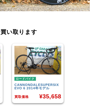
で買い取ります
ロードバイク
ロードバイク
TREK
DOMANE 4.5 2013
SCOTT
AFD PRO
年モデル
¥
3
8
¥
50,849
買取価格
買取価格