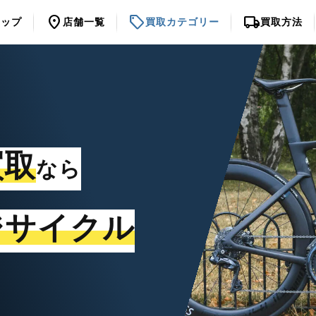
location_on
sell
local_shipping
トップ
店舗一覧
買取カテゴリー
買取方法
買取
なら
ジサイクル