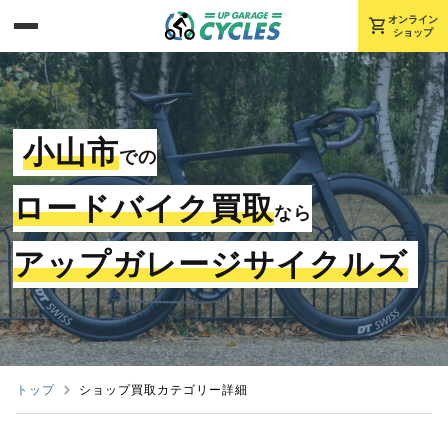
shopping_cart
オンライン
ショップ
小山市
での
ロードバイク買取
なら
アップガレージサイクルズ
トップ
ショップ買取カテゴリー詳細