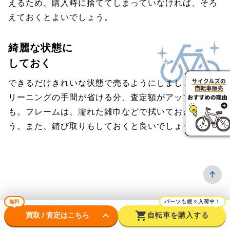
えるため、購入時に捨ててしまっていなければ、そろ
えておくとよいでしょう。
綺麗な状態に
しておく
できるだけきれいな状態で売るようにしましょう。ク
リーニングの手間が省ける分、査定額がアップするか
も。フレームは、濡れた雑巾などで拭いておきましょ
う。また、錆び取りもしておくと良いでしょう。
無料
パーツも続々入荷中！
よくある質問
keyboard_arrow_down
shopping_cart
買取 / 査定はこちら
自転車を購入する