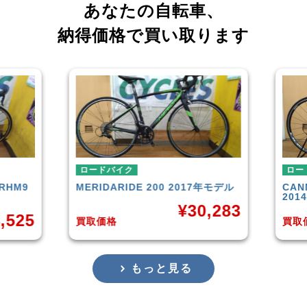
あなたの自転車、
納得価格で買い取ります
ロードバイク
ロー
RHM9
MERIDA
RIDE 200 2017年モデル
CAN
201
¥
30,283
,525
買取価格
買取
もっと見る