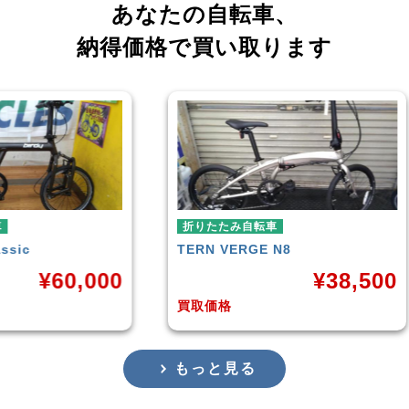
あなたの自転車、
納得価格で買い取ります
たみ自転車
折りたたみ自転車
VERGE N8
RENAULT
LIGHT-8 AL-FD
¥
38,500
¥
16
格
買取価格
もっと見る