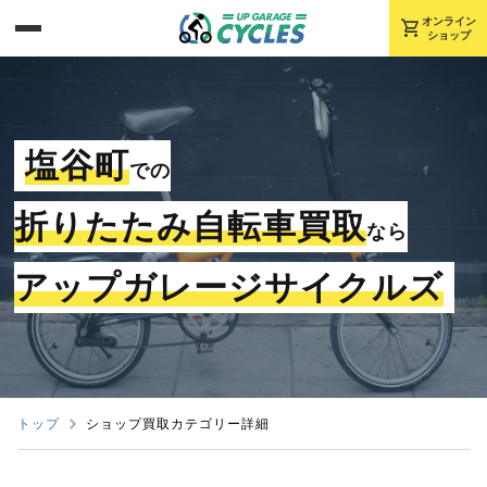
shopping_cart
オンライン
ショップ
塩谷町
での
折りたたみ自転車買取
なら
アップガレージサイクルズ
トップ
ショップ買取カテゴリー詳細