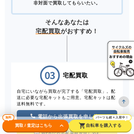
非対面で買取してもらいたい。
そんなあなたは
宅配買取
がおすすめ！
宅配買取
自宅にいながら買取が完了する「宅配買取」。配
送に必要な宅配キットもご用意。宅配キットは配
送料無料です。
電話から出張買取を申し込む
無料
パーツも続々入荷中！
keyboard_arrow_down
shopping_cart
買取 / 査定はこちら
自転車を購入する
WEBから宅配買取を申し込む