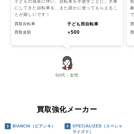
子どもの成長に伴い、自転車を手放すことに。大事
にしてきた自転車を、また誰かに使ってもらえるこ
とが嬉しいです！
子ども用自転車
買取自転車
500
買取金額
￥
chevron_left
chevron_right
50代・女性
買取強化メーカー
BIANCHI（ビアンキ）
SPECIALIZED（スペシャ
ライズド）