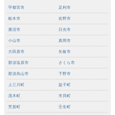
宇都宮市
足利市
栃木市
佐野市
鹿沼市
日光市
小山市
真岡市
大田原市
矢板市
那須塩原市
さくら市
那須烏山市
下野市
上三川町
益子町
茂木町
市貝町
芳賀町
壬生町