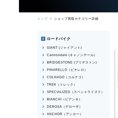
トップ
ショップ買取カテゴリー詳細
ロードバイク
GIANT (ジャイアント)
Cannondale (キャノンデール)
BRIDGESTONE (ブリヂストン)
PINARELLO（ピナレロ）
COLNAGO（コルナゴ）
TREK（トレック）
み自転車
折りたたみ自転車
SPECIALIZED（スペシャライズド）
rge N8
R＆M
birdy Classic
BIANCHI（ビアンキ）
¥
50,001
¥
60,000
DEROSA（デローザ）
買取価格
ANCHOR（アンカー）