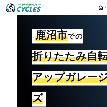
home
鹿沼市
での
折りたたみ自
アップガレー
ズ