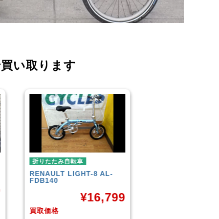
で買い取ります
折りたたみ自転車
折りたたみ自転車
R＆M
BD-1 2010年頃モデル
BROMPTON
NEO
¥
40,000
¥
3
9
買取価格
買取価格