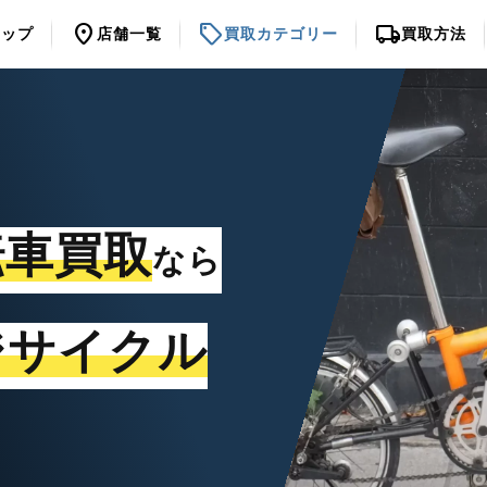
location_on
sell
local_shipping
トップ
店舗一覧
買取カテゴリー
買取方法
転車買取
なら
ジサイクル