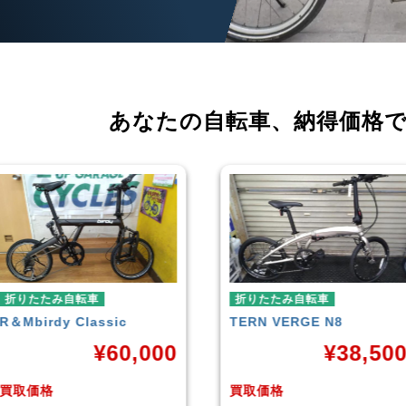
あなたの自転車、
納得価格
折りたたみ自転車
折りたたみ自転車
TERN
VERGE N8
RENAULT
LIGHT-8 AL-
FDB140
¥
38,500
¥
16,79
買取価格
買取価格