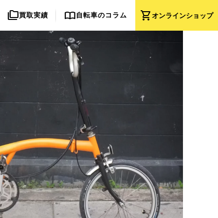
folder_copy
import_contacts
shopping_cart
買取実績
自転車のコラム
オンライン
ショップ