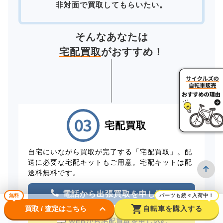
非対面で買取してもらいたい。
そんなあなたは
宅配買取
がおすすめ！
宅配買取
自宅にいながら買取が完了する「宅配買取」。配
送に必要な宅配キットもご用意。宅配キットは配
送料無料です。
電話から出張買取を申し込む
無料
パーツも続々入荷中！
keyboard_arrow_down
shopping_cart
買取 / 査定はこちら
自転車を購入する
WEBから宅配買取を申し込む