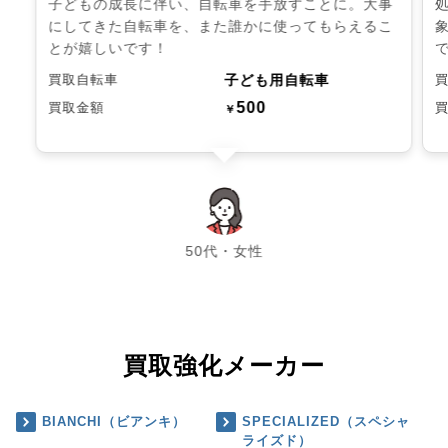
子どもの成長に伴い、自転車を手放すことに。大事
にしてきた自転車を、また誰かに使ってもらえるこ
とが嬉しいです！
子ども用自転車
買取自転車
500
買取金額
￥
chevron_left
chevron_right
50代・女性
買取強化メーカー
BIANCHI（ビアンキ）
SPECIALIZED（スペシャ
ライズド）