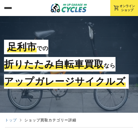
shopping_cart
オンライン
ショップ
足利市
での
折りたたみ自転車買取
なら
アップガレージサイクルズ
トップ
ショップ買取カテゴリー詳細