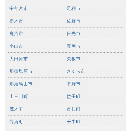
宇都宮市
足利市
栃木市
佐野市
鹿沼市
日光市
小山市
真岡市
大田原市
矢板市
那須塩原市
さくら市
那須烏山市
下野市
上三川町
益子町
茂木町
市貝町
芳賀町
壬生町