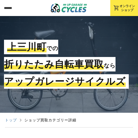
shopping_cart
オンライン
ショップ
上三川町
での
折りたたみ自転車買取
なら
アップガレージサイクルズ
トップ
ショップ買取カテゴリー詳細