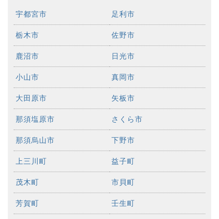
宇都宮市
足利市
栃木市
佐野市
鹿沼市
日光市
小山市
真岡市
大田原市
矢板市
那須塩原市
さくら市
那須烏山市
下野市
上三川町
益子町
茂木町
市貝町
芳賀町
壬生町