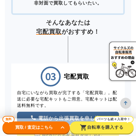
非対面で買取してもらいたい。
そんなあなたは
宅配買取
がおすすめ！
宅配買取
自宅にいながら買取が完了する「宅配買取」。配
送に必要な宅配キットもご用意。宅配キットは配
送料無料です。
電話から出張買取を申し込む
無料
パーツも続々入荷中！
keyboard_arrow_down
shopping_cart
買取 / 査定はこちら
自転車を購入する
WEBから宅配買取を申し込む