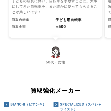
子どもの成長に伴い、自転車を手放すことに。大事
にしてきた自転車を、また誰かに使ってもらえるこ
とが嬉しいです！
子ども用自転車
買取自転車
500
買取金額
￥
chevron_left
chevron_right
50代・女性
買取強化メーカー
BIANCHI（ビアンキ）
SPECIALIZED（スペシャ
ライズド）