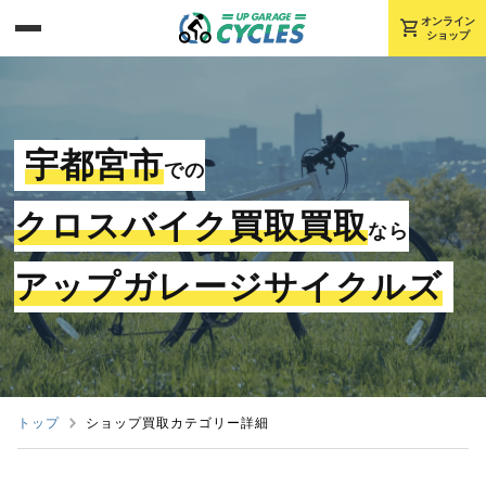
shopping_cart
オンライン
ショップ
宇都宮市
での
クロスバイク買取買取
なら
アップガレージサイクルズ
トップ
ショップ買取カテゴリー詳細