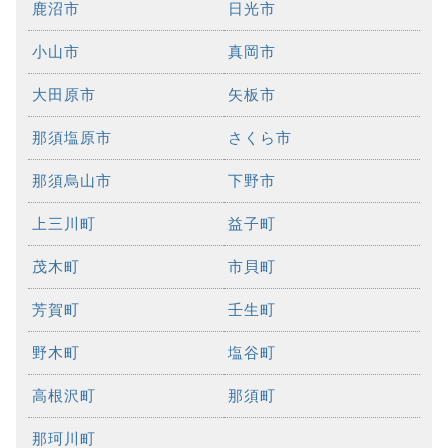
鹿沼市
日光市
小山市
真岡市
大田原市
矢板市
那須塩原市
さくら市
那須烏山市
下野市
上三川町
益子町
茂木町
市貝町
芳賀町
壬生町
野木町
塩谷町
高根沢町
那須町
那珂川町