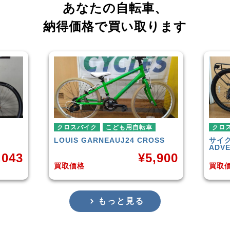
あなたの自転車、
納得価格で買い取ります
クロスバイク
クロ
OSS
サイクルベースあさひ
LOG
ASAH
ADVENTURE
Spor
,900
¥
16,500
買取価格
買取
もっと見る