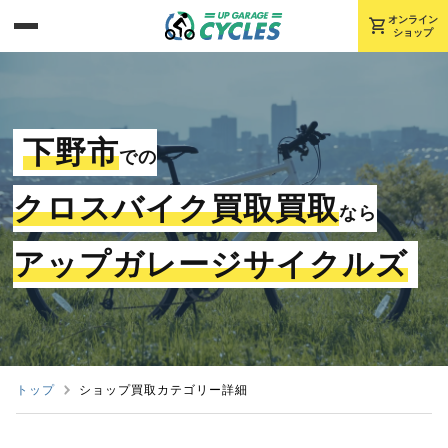
shopping_cart
オンライン
ショップ
下野市
での
クロスバイク買取買取
なら
アップガレージサイクルズ
トップ
ショップ買取カテゴリー詳細