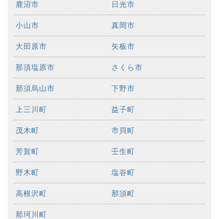
鹿沼市
日光市
小山市
真岡市
大田原市
矢板市
那須塩原市
さくら市
那須烏山市
下野市
上三川町
益子町
茂木町
市貝町
芳賀町
壬生町
野木町
塩谷町
高根沢町
那須町
那珂川町