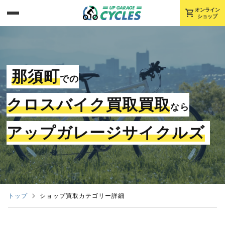
shopping_cart
オンライン
ショップ
那須町
での
クロスバイク買取買取
なら
アップガレージサイクルズ
トップ
ショップ買取カテゴリー詳細