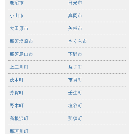
鹿沼市
日光市
小山市
真岡市
大田原市
矢板市
那須塩原市
さくら市
那須烏山市
下野市
上三川町
益子町
茂木町
市貝町
芳賀町
壬生町
野木町
塩谷町
高根沢町
那須町
那珂川町