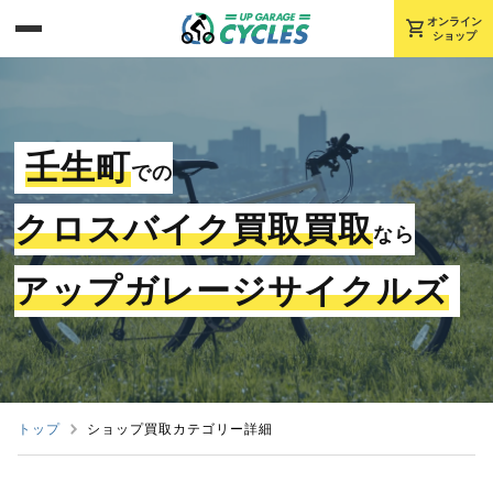
shopping_cart
オンライン
ショップ
壬生町
での
クロスバイク買取買取
なら
アップガレージサイクルズ
トップ
ショップ買取カテゴリー詳細