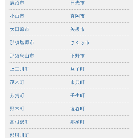
鹿沼市
日光市
小山市
真岡市
大田原市
矢板市
那須塩原市
さくら市
那須烏山市
下野市
上三川町
益子町
茂木町
市貝町
芳賀町
壬生町
野木町
塩谷町
高根沢町
那須町
那珂川町