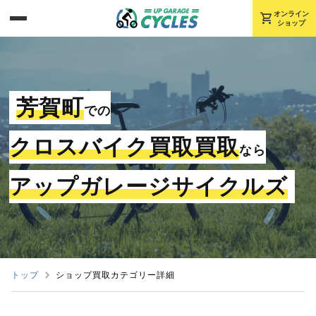
shopping_cart
オンライン
ショップ
芳賀町
での
クロスバイク買取買取
なら
アップガレージサイクルズ
トップ
ショップ買取カテゴリー詳細