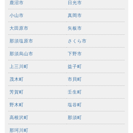
鹿沼市
日光市
小山市
真岡市
大田原市
矢板市
那須塩原市
さくら市
那須烏山市
下野市
上三川町
益子町
茂木町
市貝町
芳賀町
壬生町
野木町
塩谷町
高根沢町
那須町
那珂川町