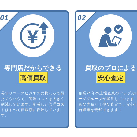
専門店だからできる
買取のプロによる
高価買取
安心査定
長年リユースビジネスに携わって得
創業25年の上場企業のアップガ
たノウハウで、管理コストを大きく
ージグループが運営しています
削減しています。削減した管理コス
富な実績と丁寧な査定で、安心
トはすべて買取額に反映していま
自転車を売却できます！
す。