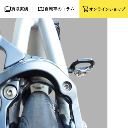
folder_copy
import_contacts
shopping_cart
買取実績
自転車のコラム
オンライン
ショップ