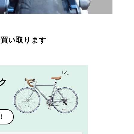
で買い取ります
ク
！