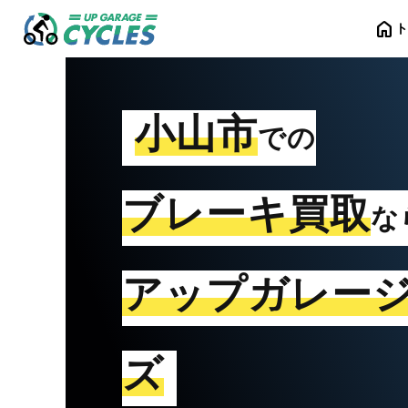
home
小山市
での
ブレーキ買取
な
アップガレー
ズ