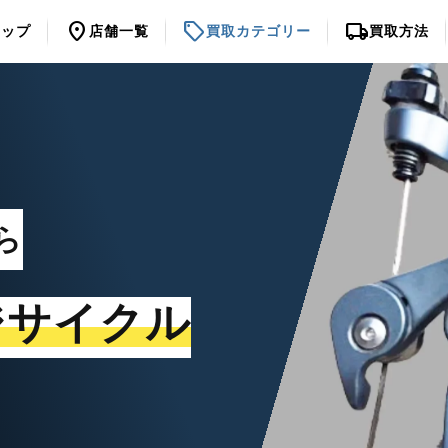
location_on
sell
local_shipping
トップ
店舗一覧
買取カテゴリー
買取方法
ら
ジサイクル