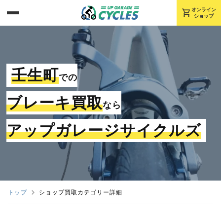
shopping_cart
オンライン
ショップ
壬生町
での
ブレーキ買取
なら
アップガレージサイクルズ
トップ
ショップ買取カテゴリー詳細