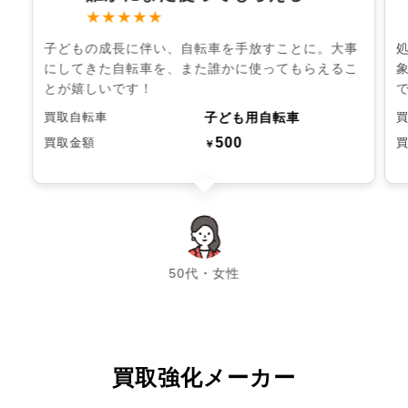
★★★★★
子どもの成長に伴い、自転車を手放すことに。大事
にしてきた自転車を、また誰かに使ってもらえるこ
とが嬉しいです！
子ども用自転車
買取自転車
500
買取金額
￥
chevron_left
chevron_right
50代・女性
買取強化メーカー