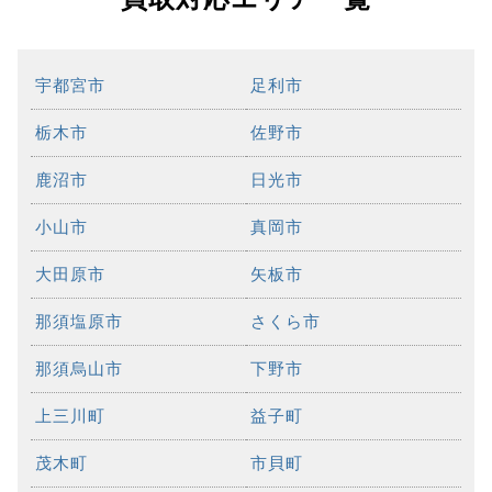
宇都宮市
足利市
栃木市
佐野市
鹿沼市
日光市
小山市
真岡市
大田原市
矢板市
那須塩原市
さくら市
那須烏山市
下野市
上三川町
益子町
茂木町
市貝町