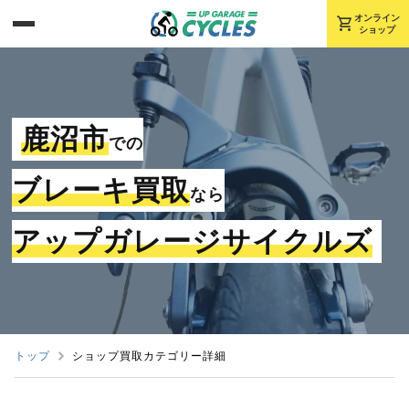
shopping_cart
オンライン
ショップ
鹿沼市
での
ブレーキ買取
なら
アップガレージサイクルズ
トップ
ショップ買取カテゴリー詳細