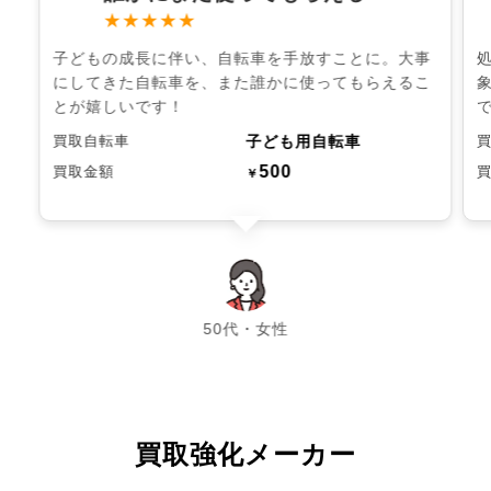
★★★★★
子どもの成長に伴い、自転車を手放すことに。大事
にしてきた自転車を、また誰かに使ってもらえるこ
とが嬉しいです！
子ども用自転車
買取自転車
500
買取金額
￥
chevron_left
chevron_right
50代・女性
買取強化メーカー