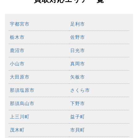
宇都宮市
足利市
栃木市
佐野市
鹿沼市
日光市
小山市
真岡市
大田原市
矢板市
那須塩原市
さくら市
那須烏山市
下野市
上三川町
益子町
茂木町
市貝町