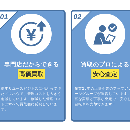
専門店だからできる
買取のプロによる
高価買取
安心査定
長年リユースビジネスに携わって得
創業25年の上場企業のアップガ
たノウハウで、管理コストを大きく
ージグループが運営しています
削減しています。削減した管理コス
富な実績と丁寧な査定で、安心
トはすべて買取額に反映していま
自転車を売却できます！
す。