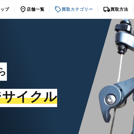
location_on
sell
local_shipping
トップ
店舗一覧
買取カテゴリー
買取方法
ら
ジサイクル