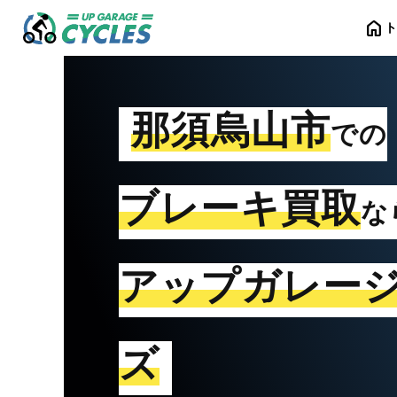
home
那須烏山市
での
ブレーキ買取
な
アップガレー
ズ