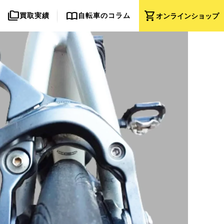
folder_copy
import_contacts
shopping_cart
買取実績
自転車のコラム
オンライン
ショップ