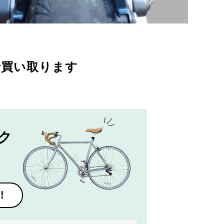
で買い取ります
ク
！