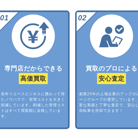
専門店だからできる
買取のプロによる
高価買取
安心査定
長年リユースビジネスに携わって得
創業25年の上場企業のアップガ
たノウハウで、管理コストを大きく
ージグループが運営しています
削減しています。削減した管理コス
富な実績と丁寧な査定で、安心
トはすべて買取額に反映していま
自転車を売却できます！
す。