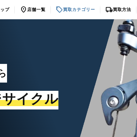
location_on
sell
local_shipping
トップ
店舗一覧
買取カテゴリー
買取方法
ら
ジサイクル