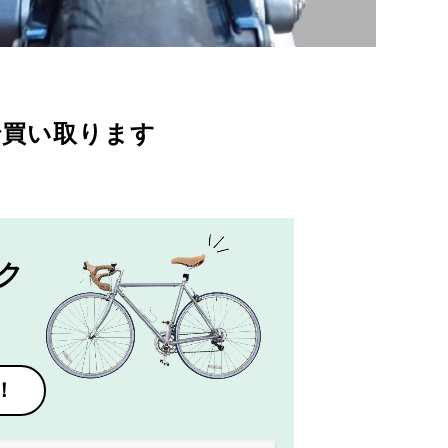
で買い取ります
ク
！