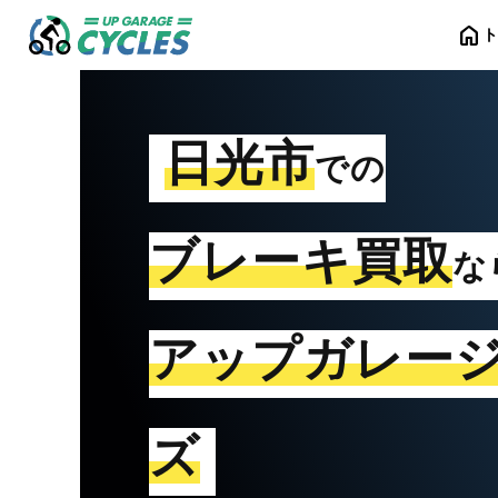
home
日光市
での
ブレーキ買取
な
アップガレー
ズ