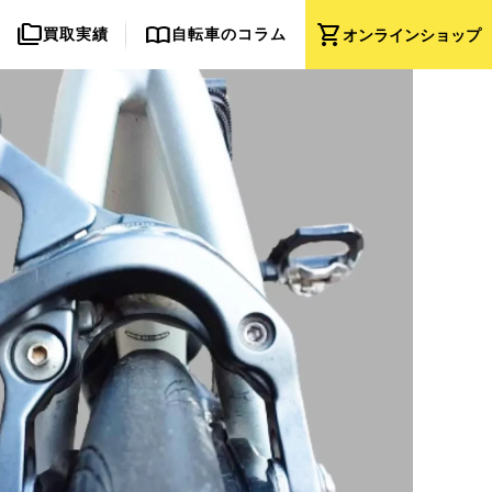
folder_copy
import_contacts
shopping_cart
買取実績
自転車のコラム
オンライン
ショップ