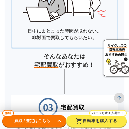
日中にまとまった時間が取れない。
非対面で買取してもらいたい。
そんなあなたは
宅配買取
がおすすめ！
宅配買取
無料
パーツも続々入荷中！
keyboard_arrow_down
shopping_cart
買取 / 査定はこちら
自転車を購入する
自宅にいながら買取が完了する「宅配買取」。配
送に必要な宅配キットもご用意。宅配キットは配