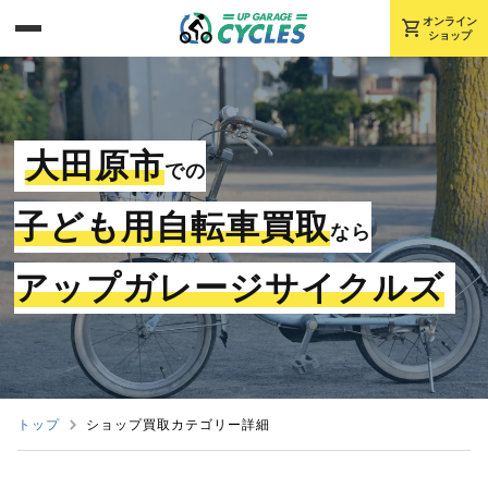
shopping_cart
オンライン
ショップ
大田原市
での
子ども用自転車買取
なら
アップガレージサイクルズ
トップ
ショップ買取カテゴリー詳細