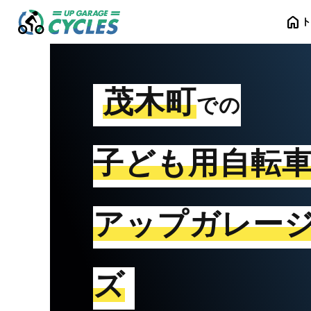
home
茂木町
での
子ども用自転
アップガレー
ズ