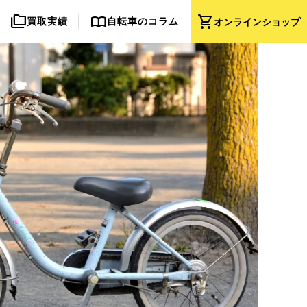
folder_copy
import_contacts
shopping_cart
買取実績
自転車のコラム
オンライン
ショップ