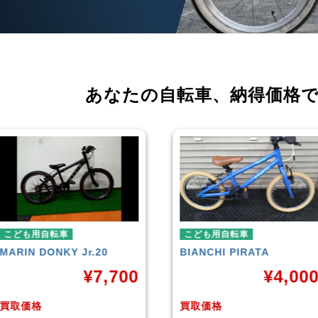
あなたの自転車、
納得価格
こども用自転車
こども用自転車
BIANCHI
PIRATA
玉越工業
MAHALO JUNI
5th
¥
4,000
¥
3,8
買取価格
買取価格