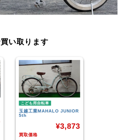
で買い取ります
こども用自転車
こども用自転車
OR
GIANT
ESCAPE JR
玉越工業
メレ・
¥
9,961
73
買取価格
買取価格