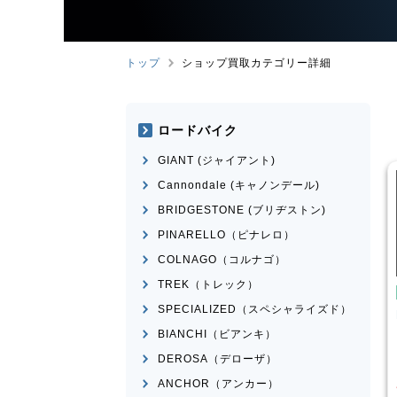
トップ
ショップ買取カテゴリー詳細
ロードバイク
GIANT (ジャイアント)
Cannondale (キャノンデール)
BRIDGESTONE (ブリヂストン)
PINARELLO（ピナレロ）
COLNAGO（コルナゴ）
TREK（トレック）
も用自転車
こども用自転車
SPECIALIZED（スペシャライズド）
工業
MAHALO
MARIN
DONKY Jr.20
OR 5th
BIANCHI（ビアンキ）
¥
7,700
¥
3,874
DEROSA（デローザ）
価格
買取価格
ANCHOR（アンカー）