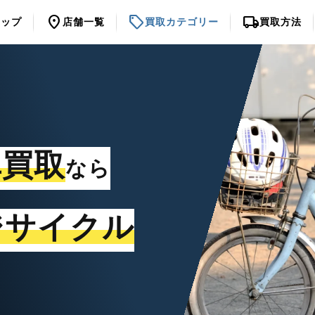
location_on
sell
local_shipping
トップ
店舗一覧
買取カテゴリー
買取方法
車買取
なら
ジサイクル