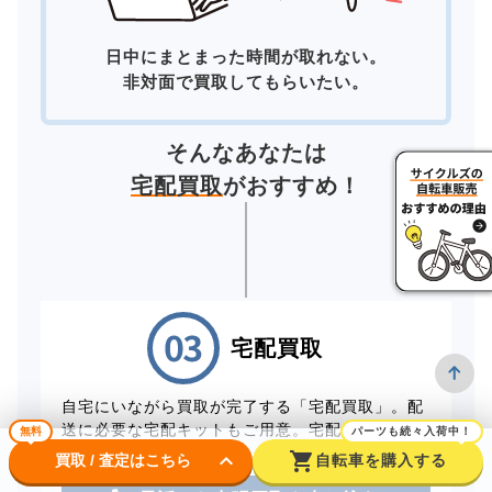
日中にまとまった時間が取れない。
非対面で買取してもらいたい。
そんなあなたは
宅配買取
がおすすめ！
宅配買取
自宅にいながら買取が完了する「宅配買取」。配
送に必要な宅配キットもご用意。宅配キットは配
無料
パーツも続々入荷中！
送料無料です。
keyboard_arrow_down
shopping_cart
買取 / 査定はこちら
自転車を購入する