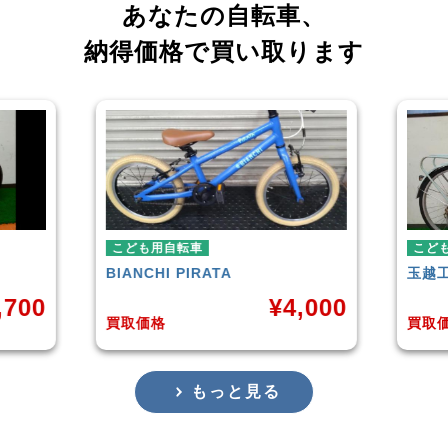
あなたの自転車、
納得価格で買い取ります
自転車
こども用自転車
HI
PIRATA
玉越工業
MAHALO JUNIOR 5
¥
4,000
¥
3,
格
買取価格
もっと見る