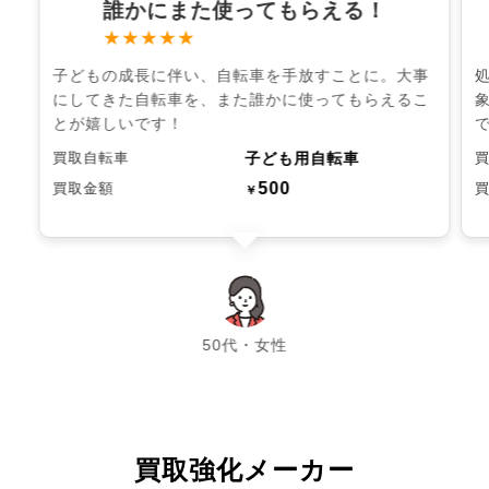
誰かにまた使ってもらえる！
★★★★★
子どもの成長に伴い、自転車を手放すことに。大事
にしてきた自転車を、また誰かに使ってもらえるこ
とが嬉しいです！
子ども用自転車
買取自転車
500
買取金額
￥
chevron_left
chevron_right
50代・女性
買取強化メーカー