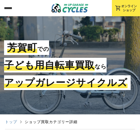
shopping_cart
オンライン
ショップ
芳賀町
での
子ども用自転車買取
なら
アップガレージサイクルズ
トップ
ショップ買取カテゴリー詳細