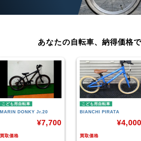
あなたの自転車、
納得価格
こども用自転車
こども用自転車
BIANCHI
PIRATA
玉越工業
MAHALO JU
5th
¥
4,000
¥
3,
買取価格
買取価格