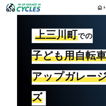
home
上三川町
での
子ども用自転
アップガレー
ズ