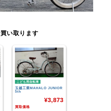
で買い取ります
こども用自転車
こども用自転車
NIOR
GIANT
ESCAPE JR
玉越工業
メレ
¥
9,961
873
買取価格
買取価格