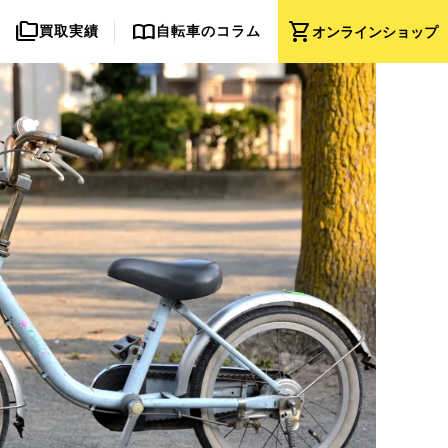
folder_copy
import_contacts
shopping_cart
買取実績
自転車のコラム
オンライン
ショップ