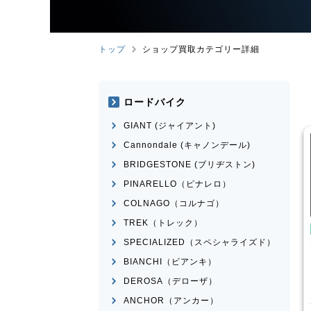
トップ
ショップ買取カテゴリー詳細
ロードバイク
GIANT (ジャイアント)
Cannondale (キャノンデール)
BRIDGESTONE (ブリヂストン)
PINARELLO（ピナレロ）
COLNAGO（コルナゴ）
TREK（トレック）
ども用自転車
こども用自転車
SPECIALIZED（スペシャライズド）
越工業
MAHALO
MARIN
DONKY Jr.20
NIOR 5th
BIANCHI（ビアンキ）
¥
7,700
¥
3,874
DEROSA（デローザ）
取価格
買取価格
ANCHOR（アンカー）