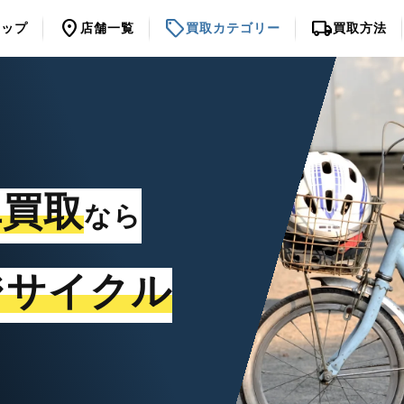
location_on
sell
local_shipping
トップ
店舗一覧
買取カテゴリー
買取方法
車買取
なら
ジサイクル