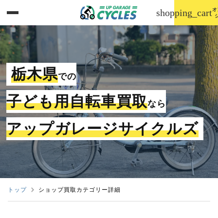
オ
shopping_cart
栃木県
での
子ども用自転車買取
なら
アップガレージサイクルズ
トップ
ショップ買取カテゴリー詳細