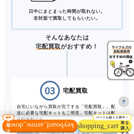
日中にまとまった時間が取れない。
非対面で買取してもらいたい。
そんなあなたは
宅配買取
がおすすめ！
宅配買取
買
自宅にいながら買取が完了する「宅配買取」。配
取
送に必要な宅配キットもご用意。宅配キットは配
/
自転
無料
パーツも続々入荷中！
送料無料です。
査
車を
keyboard_arrow_down
shopping_cart
定
購入
は
電話から出張買取を申し込む
する