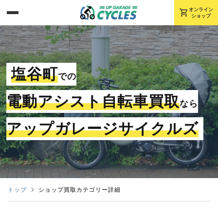
shopping_cart
オンライン
ショップ
塩谷町
での
電動アシスト自転車買取
なら
アップガレージサイクルズ
トップ
ショップ買取カテゴリー詳細