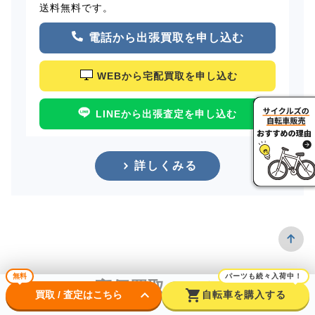
送料無料です。
電話から出張買取を申し込む
WEBから宅配買取を申し込む
LINEから出張査定を申し込む
詳しくみる
無料
パーツも続々入荷中！
高価買取のコツ
keyboard_arrow_down
shopping_cart
買取 / 査定はこちら
自転車を購入する