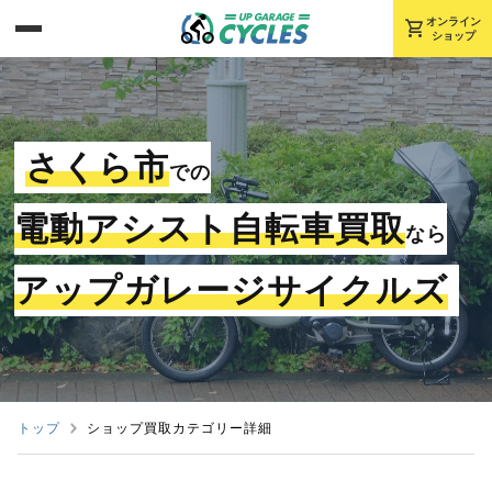
shopping_cart
オンライン
ショップ
さくら市
での
電動アシスト自転車買取
なら
アップガレージサイクルズ
トップ
ショップ買取カテゴリー詳細