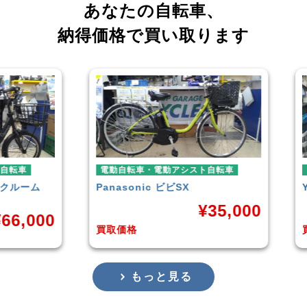
あなたの自転車、
納得価格で買い取ります
車
電動自転車・電動アシスト自転車
電動
ーム
Panasonic
ビビSX
YAM
¥
35,000
,000
買取価格
買取
もっと見る