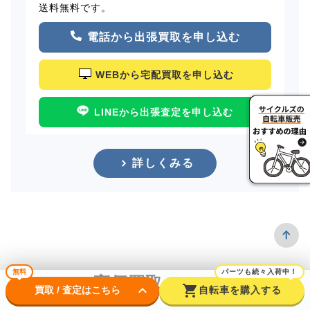
送料無料です。
電話から出張買取を申し込む
WEBから宅配買取を申し込む
LINEから出張査定を申し込む
詳しくみる
無料
パーツも続々入荷中！
高価買取のコツ
keyboard_arrow_down
shopping_cart
買取 / 査定はこちら
自転車を購入する