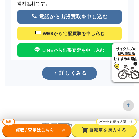
送料無料です。
電話から出張買取を申し込む
WEBから宅配買取を申し込む
LINEから出張査定を申し込む
詳しくみる
無料
パーツも続々入荷中！
高価買取のコツ
keyboard_arrow_down
shopping_cart
買取 / 査定はこちら
自転車を購入する