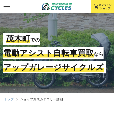
shopping_cart
オンライン
ショップ
茂木町
での
電動アシスト自転車買取
なら
アップガレージサイクルズ
トップ
ショップ買取カテゴリー詳細