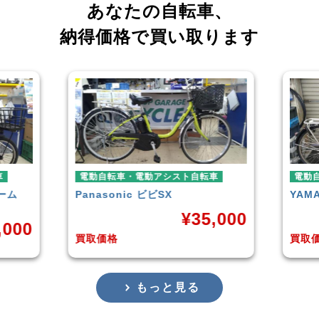
あなたの自転車、
納得価格で買い取ります
電動自転車・電動アシスト自転車
電動自
ム
Panasonic
ビビSX
YAMA
¥
35,000
000
買取価格
買取価
もっと見る