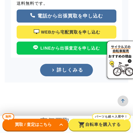
送料無料です。
電話から出張買取を申し込む
WEBから宅配買取を申し込む
LINEから出張査定を申し込む
詳しくみる
無料
パーツも続々入荷中！
高価買取のコツ
keyboard_arrow_down
shopping_cart
買取 / 査定はこちら
自転車を購入する