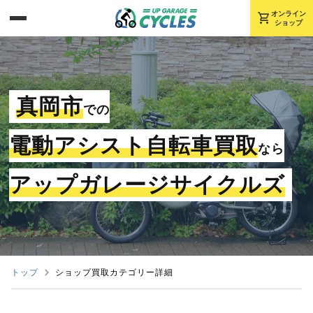
shopping_cart
オンライン
ショップ
真岡市
での
電動アシスト自転車買取
なら
アップガレージサイクルズ
トップ
ショップ買取カテゴリー詳細