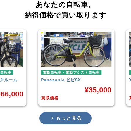
あなたの自転車、
納得価格で買い取ります
車
電動自転車・電動アシスト自転車
電動
ーム
Panasonic
ビビSX
YAM
¥
35,000
,000
買取価格
買取
もっと見る