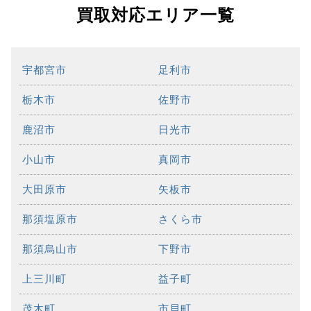
買取対応エリア一覧
宇都宮市
足利市
栃木市
佐野市
鹿沼市
日光市
小山市
真岡市
大田原市
矢板市
那須塩原市
さくら市
那須烏山市
下野市
上三川町
益子町
茂木町
市貝町