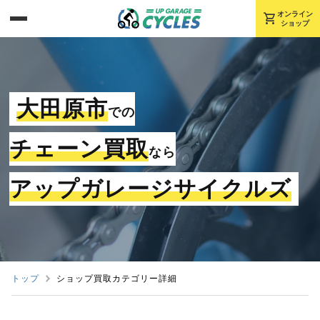
shopping_cart
オンライン
ショップ
大田原市
での
チェーン買取
なら
アップガレージサイクルズ
トップ
ショップ買取カテゴリー詳細