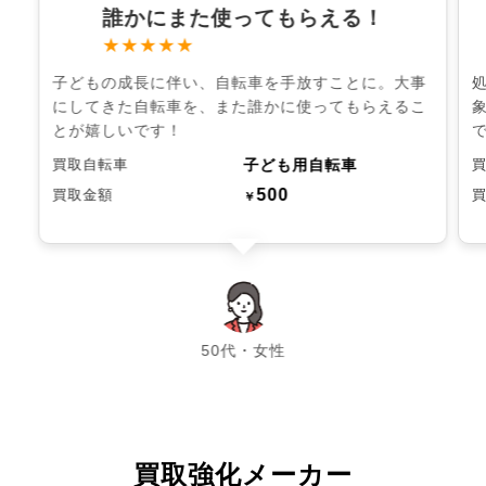
誰かにまた使ってもらえる！
★★★★★
子どもの成長に伴い、自転車を手放すことに。大事
にしてきた自転車を、また誰かに使ってもらえるこ
とが嬉しいです！
子ども用自転車
買取自転車
500
買取金額
￥
chevron_left
chevron_right
50代・女性
買取強化メーカー