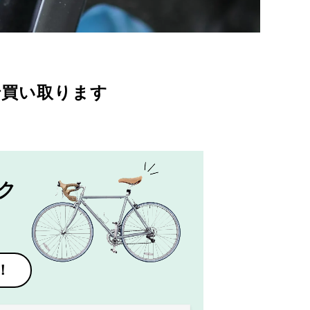
で買い取ります
ク
！