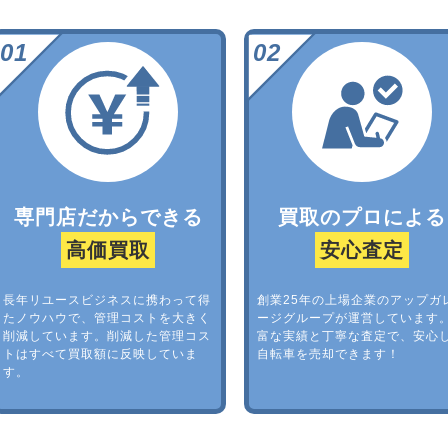
専門店だからできる
買取のプロによる
高価買取
安心査定
長年リユースビジネスに携わって得
創業25年の上場企業のアップガ
たノウハウで、管理コストを大きく
ージグループが運営しています
削減しています。削減した管理コス
富な実績と丁寧な査定で、安心
トはすべて買取額に反映していま
自転車を売却できます！
す。