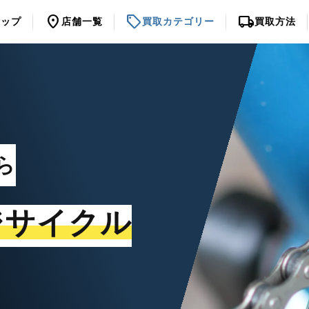
location_on
sell
local_shipping
トップ
店舗一覧
買取カテゴリー
買取方法
ら
ジサイクル