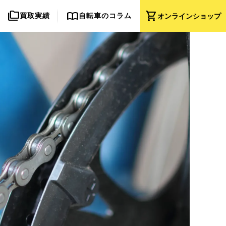
folder_copy
import_contacts
shopping_cart
買取実績
自転車のコラム
オンライン
ショップ