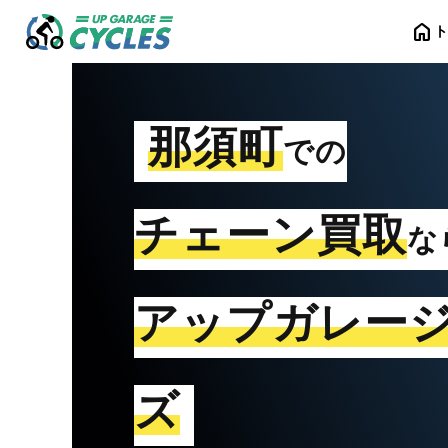
home
那須町
での
チェーン買取
な
アップガレー
ズ