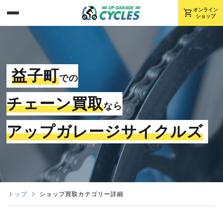
shopping_cart
オンライン
ショップ
益子町
での
チェーン買取
なら
アップガレージサイクルズ
トップ
ショップ買取カテゴリー詳細