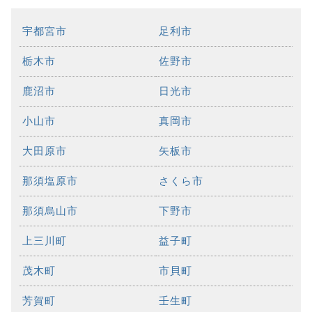
宇都宮市
足利市
栃木市
佐野市
鹿沼市
日光市
小山市
真岡市
大田原市
矢板市
那須塩原市
さくら市
那須烏山市
下野市
上三川町
益子町
茂木町
市貝町
芳賀町
壬生町