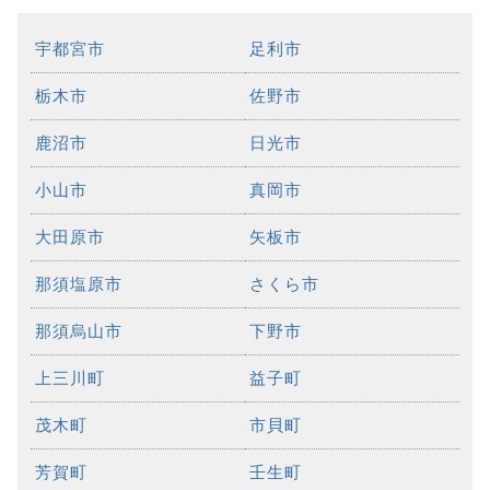
宇都宮市
足利市
栃木市
佐野市
鹿沼市
日光市
小山市
真岡市
大田原市
矢板市
那須塩原市
さくら市
那須烏山市
下野市
上三川町
益子町
茂木町
市貝町
芳賀町
壬生町