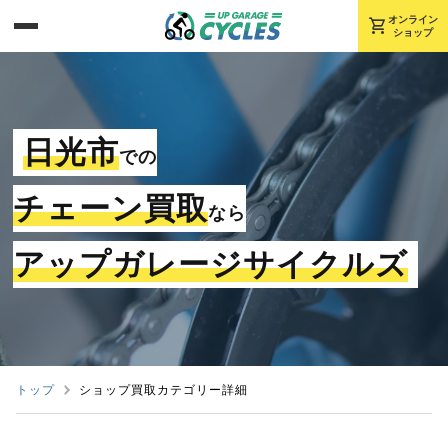
shopping_cart
オンライン
ショップ
日光市
での
チェーン買取
なら
アップガレージサイクルズ
トップ
ショップ買取カテゴリー詳細