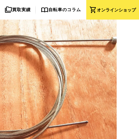
folder_copy
import_contacts
shopping_cart
買取実績
自転車のコラム
オンライン
ショップ