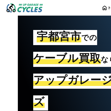
home
宇都宮市
での
ケーブル買取
な
アップガレー
ズ