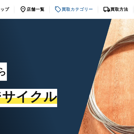
location_on
sell
local_shipping
トップ
店舗一覧
買取カテゴリー
買取方法
ら
ジサイクル