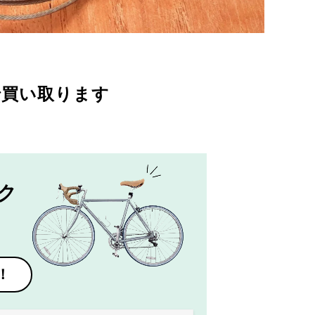
で買い取ります
ク
！