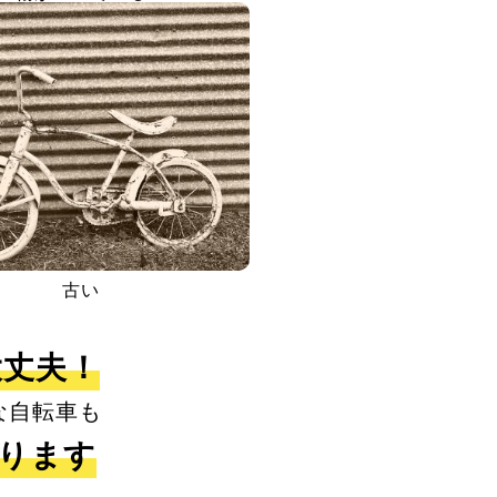
古い
大丈夫！
な自転車も
取ります