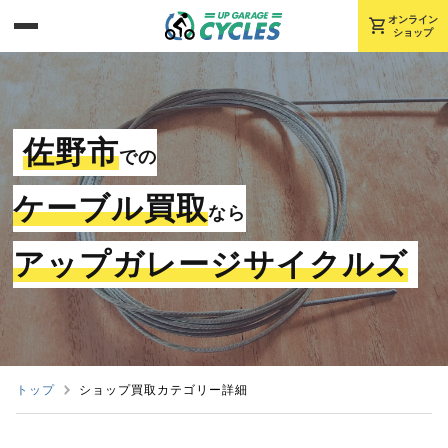
shopping_cart
オンライン
ショップ
佐野市
での
ケーブル買取
なら
アップガレージサイクルズ
トップ
ショップ買取カテゴリー詳細