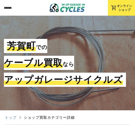
shopping_cart
オンライン
ショップ
芳賀町
での
ケーブル買取
なら
アップガレージサイクルズ
トップ
ショップ買取カテゴリー詳細