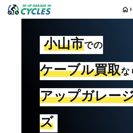
home
小山市
での
ケーブル買取
な
アップガレー
ズ