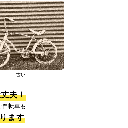
古い
大丈夫！
な自転車も
取ります