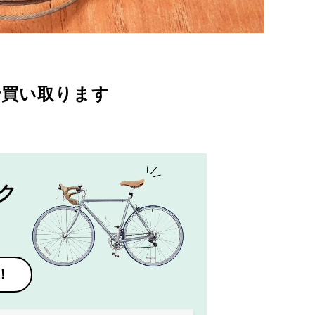
で買い取ります
ク
！