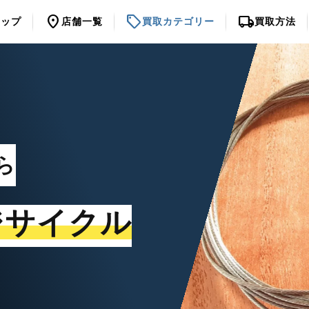
location_on
sell
local_shipping
トップ
店舗一覧
買取カテゴリー
買取方法
ら
ジサイクル