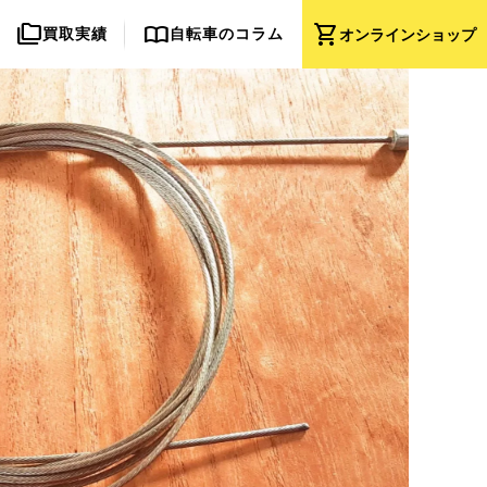
folder_copy
import_contacts
shopping_cart
買取実績
自転車のコラム
オンライン
ショップ