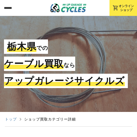
shopping_cart
オンライン
ショップ
栃木県
での
ケーブル買取
なら
アップガレージサイクルズ
トップ
ショップ買取カテゴリー詳細