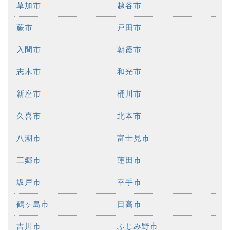
草加市
越谷市
蕨市
戸田市
入間市
朝霞市
志木市
和光市
新座市
桶川市
久喜市
北本市
八潮市
富士見市
三郷市
蓮田市
坂戸市
幸手市
鶴ヶ島市
日高市
吉川市
ふじみ野市