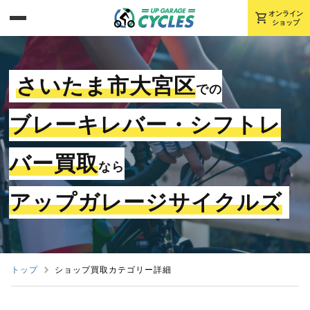
shopping_cart
オンライン
ショップ
さいたま市大宮区
での
ブレーキレバー・シフトレ
バー買取
なら
アップガレージサイクルズ
トップ
ショップ買取カテゴリー詳細