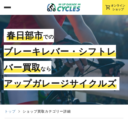
shopping_cart
オンライン
ショップ
春日部市
での
ブレーキレバー・シフトレ
バー買取
なら
アップガレージサイクルズ
トップ
ショップ買取カテゴリー詳細