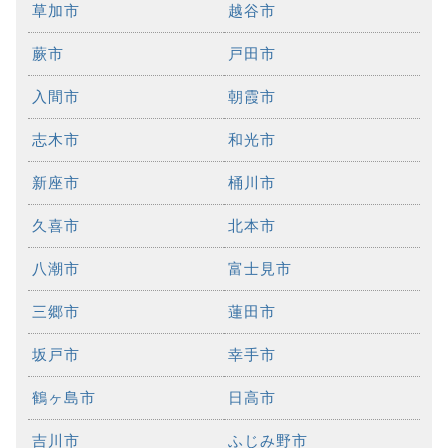
草加市
越谷市
蕨市
戸田市
入間市
朝霞市
志木市
和光市
新座市
桶川市
久喜市
北本市
八潮市
富士見市
三郷市
蓮田市
坂戸市
幸手市
鶴ヶ島市
日高市
吉川市
ふじみ野市