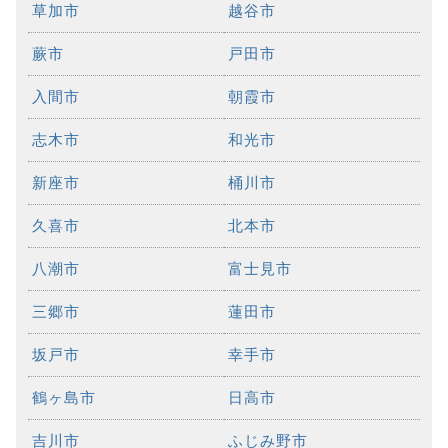
草加市
越谷市
蕨市
戸田市
入間市
朝霞市
志木市
和光市
新座市
桶川市
久喜市
北本市
八潮市
富士見市
三郷市
蓮田市
坂戸市
幸手市
鶴ヶ島市
日高市
吉川市
ふじみ野市