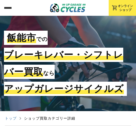
shopping_cart
オンライン
ショップ
飯能市
での
ブレーキレバー・シフトレ
バー買取
なら
アップガレージサイクルズ
トップ
ショップ買取カテゴリー詳細