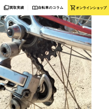
folder_copy
import_contacts
shopping_cart
買取実績
自転車のコラム
オンライン
ショップ