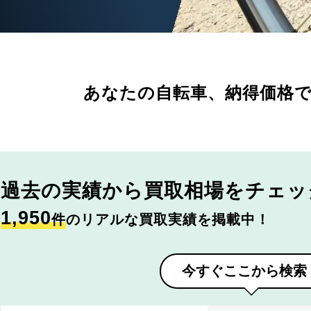
あなたの自転車、
納得価格
過去の実績から
買取相場をチェッ
1,950
件
のリアルな買取実績を掲載中！
今すぐここから検索