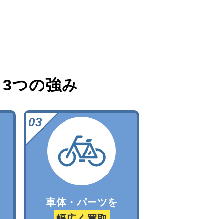
る
3つの強み
車体・パーツを
幅広く買取