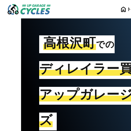
home
高根沢町
での
ディレイラー
アップガレー
ズ