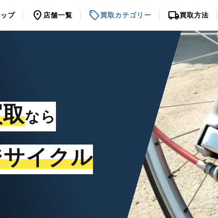
location_on
sell
local_shipping
トップ
店舗一覧
買取カテゴリー
買取方法
買取
なら
ジサイクル