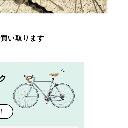
で買い取ります
ク
！