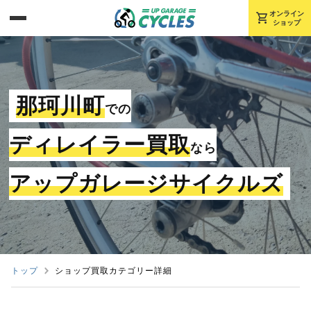
shopping_cart
オンライン
ショップ
那珂川町
での
ディレイラー買取
なら
アップガレージサイクルズ
トップ
ショップ買取カテゴリー詳細