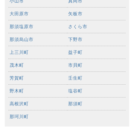
小山市
真岡市
大田原市
矢板市
那須塩原市
さくら市
那須烏山市
下野市
上三川町
益子町
茂木町
市貝町
芳賀町
壬生町
野木町
塩谷町
高根沢町
那須町
那珂川町