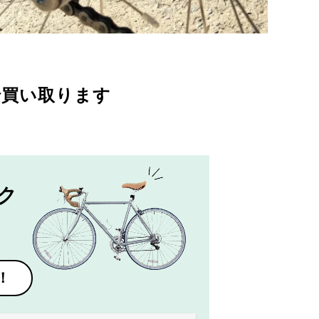
で買い取ります
ク
！