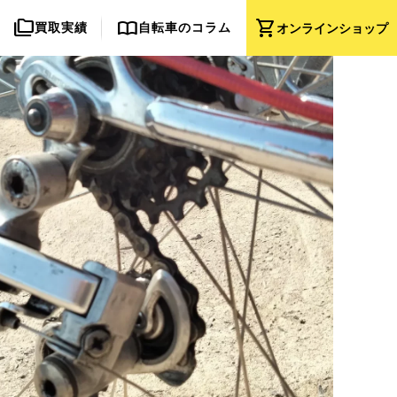
folder_copy
import_contacts
shopping_cart
買取実績
自転車のコラム
オンライン
ショップ