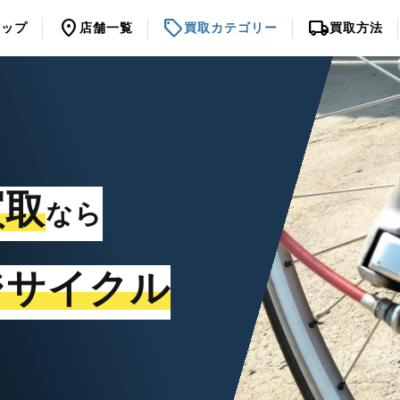
location_on
sell
local_shipping
トップ
店舗一覧
買取カテゴリー
買取方法
買取
なら
ジサイクル