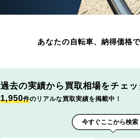
あなたの自転車、
納得価格
過去の実績から
買取相場をチェッ
1,950
件
のリアルな買取実績を掲載中！
今すぐここから検索