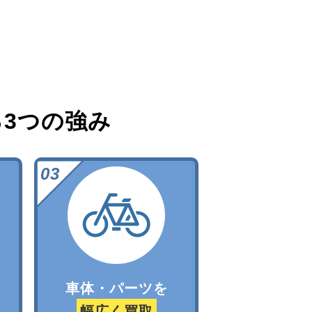
る
3つの強み
車体・パーツを
幅広く買取