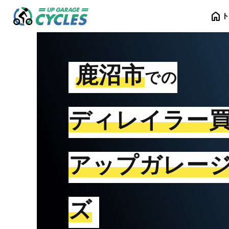
home
鹿沼市
での
ディレイラー
アップガレー
ズ