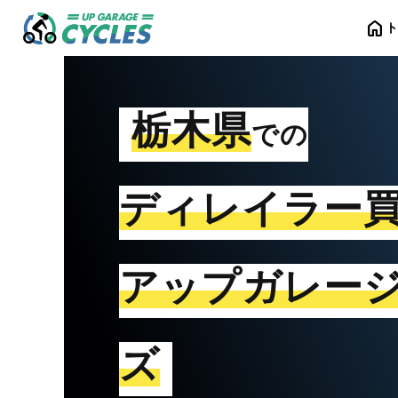
home
栃木県
での
ディレイラー
アップガレー
ズ