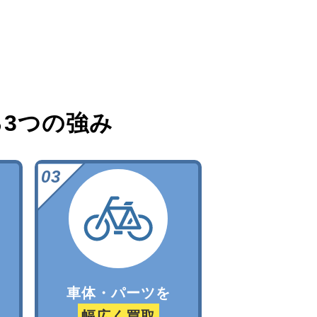
る
3つの強み
車体・パーツを
幅広く買取