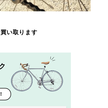
で買い取ります
ク
！