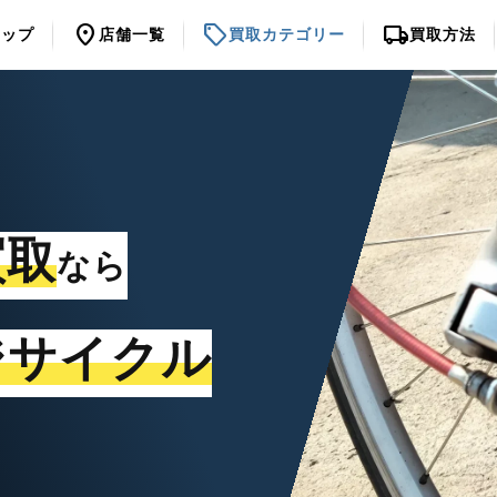
location_on
sell
local_shipping
トップ
店舗一覧
買取カテゴリー
買取方法
買取
なら
ジサイクル