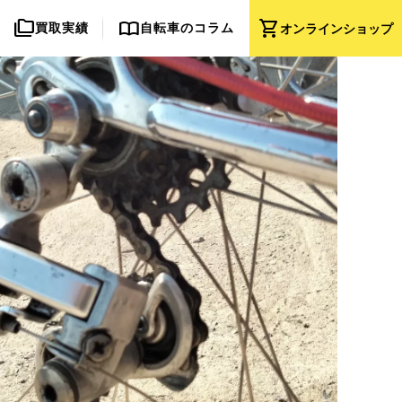
folder_copy
import_contacts
shopping_cart
買取実績
自転車のコラム
オンライン
ショップ