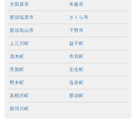
大田原市
矢板市
那須塩原市
さくら市
那須烏山市
下野市
上三川町
益子町
茂木町
市貝町
芳賀町
壬生町
野木町
塩谷町
高根沢町
那須町
那珂川町