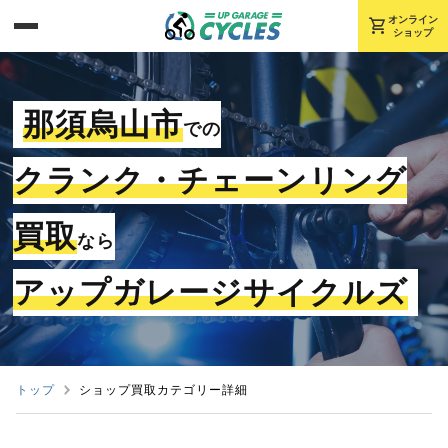
shopping_cart
オンライン
ショップ
那須烏山市
での
クランク・チェーンリング
買取
なら
アップガレージサイクルズ
トップ
ショップ買取カテゴリー詳細