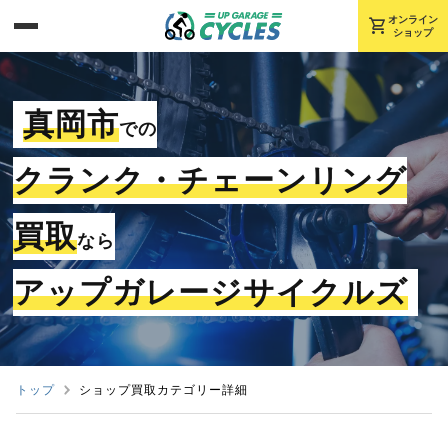
shopping_cart
オンライン
ショップ
真岡市
での
クランク・チェーンリング
買取
なら
アップガレージサイクルズ
トップ
ショップ買取カテゴリー詳細