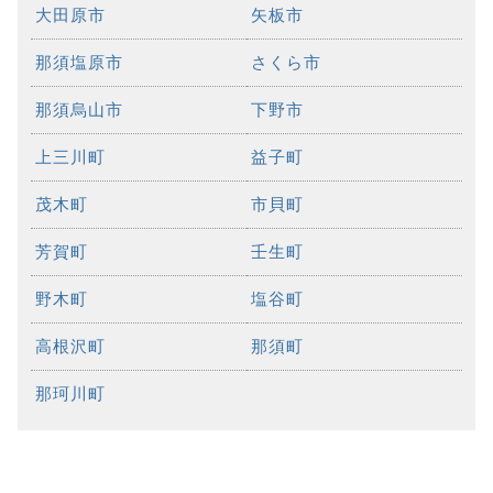
大田原市
矢板市
那須塩原市
さくら市
那須烏山市
下野市
上三川町
益子町
茂木町
市貝町
芳賀町
壬生町
野木町
塩谷町
高根沢町
那須町
那珂川町