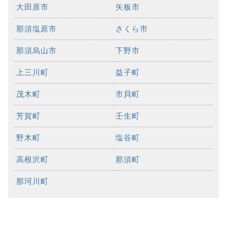
大田原市
矢板市
那須塩原市
さくら市
那須烏山市
下野市
上三川町
益子町
茂木町
市貝町
芳賀町
壬生町
野木町
塩谷町
高根沢町
那須町
那珂川町