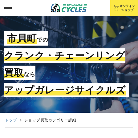
shopping_cart
オンライン
ショップ
市貝町
での
クランク・チェーンリング
買取
なら
アップガレージサイクルズ
トップ
ショップ買取カテゴリー詳細