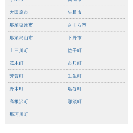
大田原市
矢板市
那須塩原市
さくら市
那須烏山市
下野市
上三川町
益子町
茂木町
市貝町
芳賀町
壬生町
野木町
塩谷町
高根沢町
那須町
那珂川町