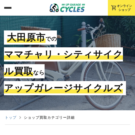
shopping_cart
オンライン
ショップ
大田原市
での
ママチャリ・シティサイク
ル買取
なら
アップガレージサイクルズ
トップ
ショップ買取カテゴリー詳細