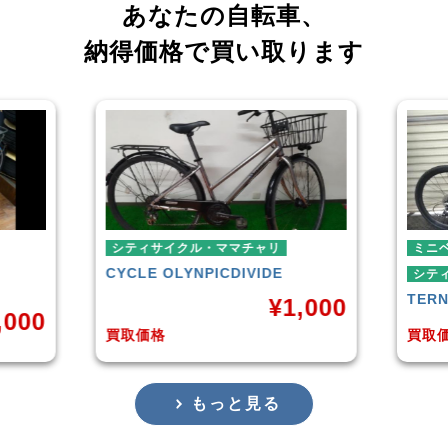
あなたの自転車、
納得価格で買い取ります
シティサイクル・ママチャリ
ミニ
CYCLE OLYNPIC
DIVIDE
シテ
TER
¥
1,000
,000
買取価格
買取
もっと見る